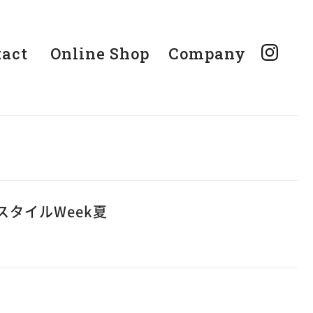
tact
Online Shop
Company
スタイルWeek夏